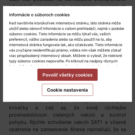
informácií verejnosti a nedostatok rozsiahlych
oficiálnych varovaní pre výrobcov, pričom
Informácie o súboroch cookies
prirovnal situáciu k skorému zvládnutiu
Keď navštívite ktorúkoľvek internetovú stránku, táto stránka môže
prepuknutia afrického moru ošípaných v roku
uložiť alebo obnoviť informácie o vašom prehliadači, najmä v podobe
súborov cookies. Tieto informácie sa môžu týkať vás, vašich
2018. V tomto prípade po geograficky
preferencií, vášho zariadenia alebo sa môžu použiť na to, aby
rozptýlených skorých prípadoch nasledovali
internetová stránka fungovala tak, ako očakávate. Tieto informácie
mesiace nedostatočného hlásenia, kým sa choroba
vás zvyčajne neidentifikujú priamo, vďaka nim však môžete získať
viac prispôsobený internetový obsah. Môžete si vybrať, že niektoré
nerozšírila po celej krajine, čo nakoniec znížilo
typy súborov cookies nepovolíte. Po kliknutí na nadpisy rôznych
stav čínskych ošípaných približne na polovicu a
kategórií sa dozviete viac a zmeníte svoje predvolené nastavenia.
ceny bravčového mäsa dosiahli rekordné maximá.
Mali by ste však vedieť, že blokovanie niektorých súborov cookies
Povoliť všetky cookies
môže ovplyvniť vašu skúsenosť so stránkou a služby, ktoré vám
Existujú však aj dôležité rozdiely, ktoré by mohli
môžeme ponúknuť.
Viac informácií
.
eliminovať riziko takýchto pesimistických
Cookie nastavenia
scenárov. Čína má dlhoročné skúsenosti s
manažmentom viacerých sérotypov slintačky a
krívačky a zdá sa, že koná rýchlejšie
prostredníctvom cielených vakcín a kontrol
pohybu. Rýchle schválenie vakcín SAT1 a včasné
opatrenia na zamedzenie šírenia naznačujú, že sa