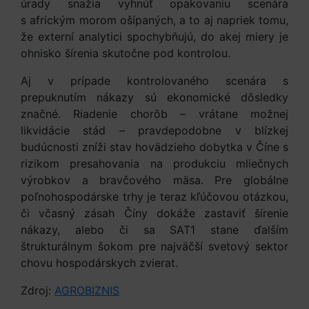
úrady snažia vyhnúť opakovaniu scenára
s africkým morom ošípaných, a to aj napriek tomu,
že externí analytici spochybňujú, do akej miery je
ohnisko šírenia skutočne pod kontrolou.
Aj v prípade kontrolovaného scenára s
prepuknutím nákazy sú ekonomické dôsledky
značné. Riadenie chorôb – vrátane možnej
likvidácie stád – pravdepodobne v blízkej
budúcnosti zníži stav hovädzieho dobytka v Číne s
rizikom presahovania na produkciu mliečnych
výrobkov a bravčového mäsa. Pre globálne
poľnohospodárske trhy je teraz kľúčovou otázkou,
či včasný zásah Číny dokáže zastaviť šírenie
nákazy, alebo či sa SAT1 stane ďalším
štrukturálnym šokom pre najväčší svetový sektor
chovu hospodárskych zvierat.
Zdroj:
AGROBIZNIS