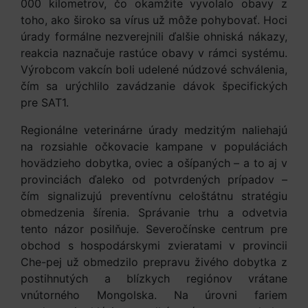
000 kilometrov, čo okamžite vyvolalo obavy z
toho, ako široko sa vírus už môže pohybovať. Hoci
úrady formálne nezverejnili ďalšie ohniská nákazy,
reakcia naznačuje rastúce obavy v rámci systému.
Výrobcom vakcín boli udelené núdzové schválenia,
čím sa urýchlilo zavádzanie dávok špecifických
pre SAT1.
Regionálne veterinárne úrady medzitým naliehajú
na rozsiahle očkovacie kampane v populáciách
hovädzieho dobytka, oviec a ošípaných – a to aj v
provinciách ďaleko od potvrdených prípadov –
čím signalizujú preventívnu celoštátnu stratégiu
obmedzenia šírenia. Správanie trhu a odvetvia
tento názor posilňuje. Severočínske centrum pre
obchod s hospodárskymi zvieratami v provincii
Che-pej už obmedzilo prepravu živého dobytka z
postihnutých a blízkych regiónov vrátane
vnútorného Mongolska. Na úrovni fariem