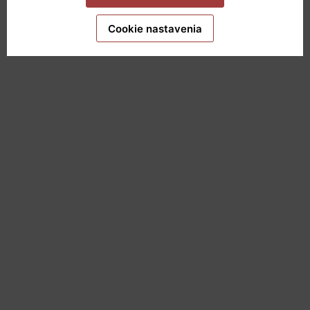
môžeme ponúknuť.
Viac informácií
.
Cookie nastavenia