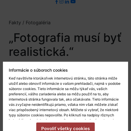
Fakty / Fotogaléria
„Fotografia musí byť
realistická.“
André Kertész
Informácie o súboroch cookies
Keď navštívite ktorúkoľvek internetovú stránku, táto stránka môže
uložiť alebo obnoviť informácie o vašom prehliadači, najmä v podobe
súborov cookies. Tieto informácie sa môžu týkať vás, vašich
preferencií, vášho zariadenia alebo sa môžu použiť na to, aby
internetová stránka fungovala tak, ako očakávate. Tieto informácie
vás zvyčajne neidentifikujú priamo, vďaka nim však môžete získať
viac prispôsobený internetový obsah. Môžete si vybrať, že niektoré
typy súborov cookies nepovolíte. Po kliknutí na nadpisy rôznych
kategórií sa dozviete viac a zmeníte svoje predvolené nastavenia.
Mali by ste však vedieť, že blokovanie niektorých súborov cookies
Povoliť všetky cookies
môže ovplyvniť vašu skúsenosť so stránkou a služby, ktoré vám