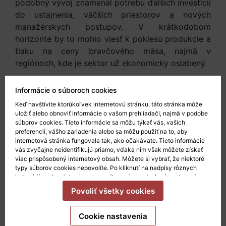
podobný vývoj znamenal potrebu ďalších investícií
do ustajnenia, väčších priestorov a nových
manažérskych postupov. V krátkodobom
horizonte by to mohlo viesť k poklesu produkcie a
tlaku na ceny bravčového mäsa, najmä v
regiónoch, kde je sektor už ekonomicky oslabený.
Z dlhodobého pohľadu však môže ísť aj o
Informácie o súboroch cookies
konkurenčnú príležitosť. Producenti, ktorí sa na
Keď navštívite ktorúkoľvek internetovú stránku, táto stránka môže
vyššie welfare štandardy pripravia včas, môžu
uložiť alebo obnoviť informácie o vašom prehliadači, najmä v podobe
získať lepšiu pozíciu na trhu, najmä v segmente
súborov cookies. Tieto informácie sa môžu týkať vás, vašich
prémiových výrobkov a v dodávkach pre
preferencií, vášho zariadenia alebo sa môžu použiť na to, aby
internetová stránka fungovala tak, ako očakávate. Tieto informácie
obchodné reťazce citlivé na otázky pôvodu a
vás zvyčajne neidentifikujú priamo, vďaka nim však môžete získať
spôsobu chovu zvierat.
viac prispôsobený internetový obsah. Môžete si vybrať, že niektoré
typy súborov cookies nepovolíte. Po kliknutí na nadpisy rôznych
Rozhodnutie Nového Zélandu tak pre EÚ
kategórií sa dozviete viac a zmeníte svoje predvolené nastavenia.
Mali by ste však vedieť, že blokovanie niektorých súborov cookies
neznamená okamžitú zmenu pravidiel, ale ďalší
Povoliť všetky cookies
môže ovplyvniť vašu skúsenosť so stránkou a služby, ktoré vám
impulz, ktorý naznačuje, že budúcnosť chovu
môžeme ponúknuť.
Viac informácií
.
ošípaných sa bude čoraz viac uberať smerom k
Cookie nastavenia
systémom s vyššími požiadavkami na welfare.