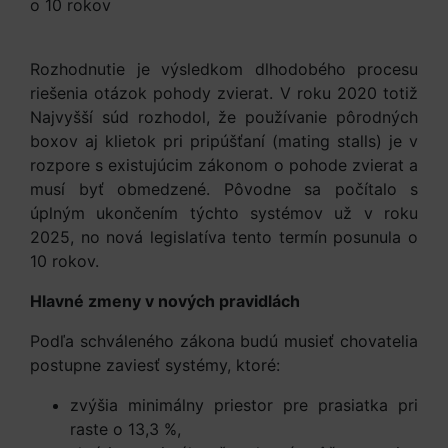
Rozhodnutie je výsledkom dlhodobého procesu
riešenia otázok pohody zvierat. V roku 2020 totiž
Najvyšší súd rozhodol, že používanie pôrodných
boxov aj klietok pri pripúšťaní (mating stalls) je v
rozpore s existujúcim zákonom o pohode zvierat a
musí byť obmedzené. Pôvodne sa počítalo s
úplným ukončením týchto systémov už v roku
2025, no nová legislatíva tento termín posunula o
10 rokov.
Hlavné zmeny v nových pravidlách
Podľa schváleného zákona budú musieť chovatelia
postupne zaviesť systémy, ktoré:
zvýšia minimálny priestor pre prasiatka pri
raste o 13,3 %,