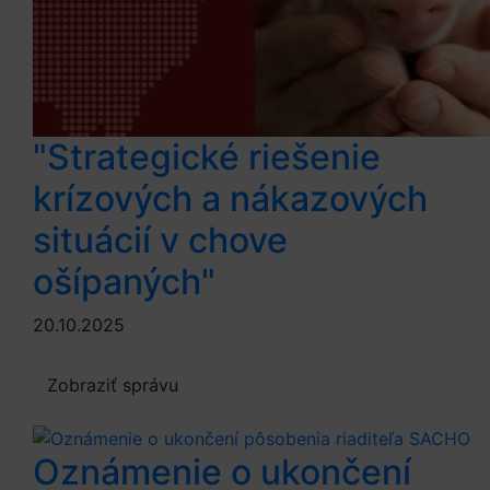
"Strategické riešenie
krízových a nákazových
situácií v chove
ošípaných"
20.10.2025
Zobraziť správu
Oznámenie o ukončení