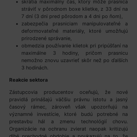
skrátia maximálny čas, ktorý môže prasnica
stráviť v pôrodnom boxe klietke, z 33 dní na
7 dní (3 dni pred pôrodom a 4 dni po ňom),
zabezpečia prasniciam manipulovateľné a
deformovateľné materiály, ktoré umožňujú
prirodzené správanie,
obmedzia používanie klietok pri pripúšťaní na
maximálne 3 hodiny, pričom prasnicu
nemožno znovu uzavrieť skôr než po ďalších
3 hodinách.
Reakcie sektora
Zástupcovia producentov oceňujú, že nové
pravidlá prinášajú väčšiu právnu istotu a jasný
časový rámec, zároveň však upozorňujú na
významné investície, ktoré budú potrebné na
prestavbu hál a zmenu technológií chovu.
Organizácie na ochranu zvierat naopak kritizujú
dlhé prechodné obdobie a poukazujú na to, že