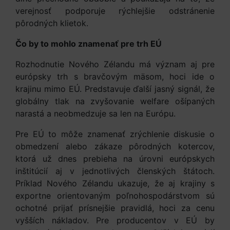
verejnosť podporuje rýchlejšie odstránenie
pôrodných klietok.
Čo by to mohlo znamenať pre trh EÚ
Rozhodnutie Nového Zélandu má význam aj pre
európsky trh s bravčovým mäsom, hoci ide o
krajinu mimo EÚ. Predstavuje ďalší jasný signál, že
globálny tlak na zvyšovanie welfare ošípaných
narastá a neobmedzuje sa len na Európu.
Pre EÚ to môže znamenať zrýchlenie diskusie o
obmedzení alebo zákaze pôrodných kotercov,
ktorá už dnes prebieha na úrovni európskych
inštitúcií aj v jednotlivých členských štátoch.
Príklad Nového Zélandu ukazuje, že aj krajiny s
exportne orientovaným poľnohospodárstvom sú
ochotné prijať prísnejšie pravidlá, hoci za cenu
vyšších nákladov. Pre producentov v EÚ by